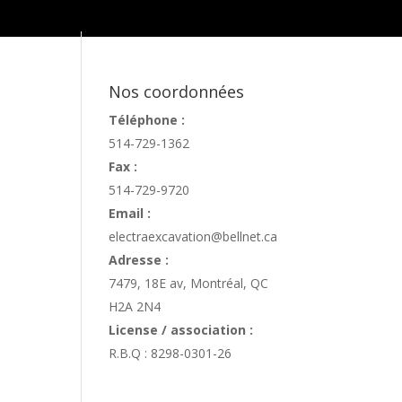
Nos coordonnées
Téléphone :
514-729-1362
Fax :
514-729-9720
Email :
electraexcavation@bellnet.ca
Adresse :
7479, 18E av, Montréal, QC
H2A 2N4
License / association :
R.B.Q : 8298-0301-26