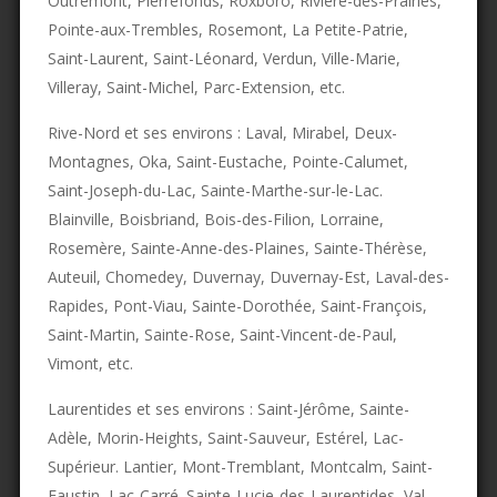
Outremont, Pierrefonds, Roxboro, Rivière-des-Prairies,
Pointe-aux-Trembles, Rosemont, La Petite-Patrie,
Saint-Laurent, Saint-Léonard, Verdun, Ville-Marie,
Villeray, Saint-Michel, Parc-Extension, etc.
Rive-Nord et ses environs : Laval, Mirabel, Deux-
Montagnes, Oka, Saint-Eustache, Pointe-Calumet,
Saint-Joseph-du-Lac, Sainte-Marthe-sur-le-Lac.
Blainville, Boisbriand, Bois-des-Filion, Lorraine,
Rosemère, Sainte-Anne-des-Plaines, Sainte-Thérèse,
Auteuil, Chomedey, Duvernay, Duvernay-Est, Laval-des-
Rapides, Pont-Viau, Sainte-Dorothée, Saint-François,
Saint-Martin, Sainte-Rose, Saint-Vincent-de-Paul,
Vimont, etc.
Laurentides et ses environs : Saint-Jérôme, Sainte-
Adèle, Morin-Heights, Saint-Sauveur, Estérel, Lac-
Supérieur. Lantier, Mont-Tremblant, Montcalm, Saint-
Faustin–Lac-Carré. Sainte-Lucie-des-Laurentides, Val-