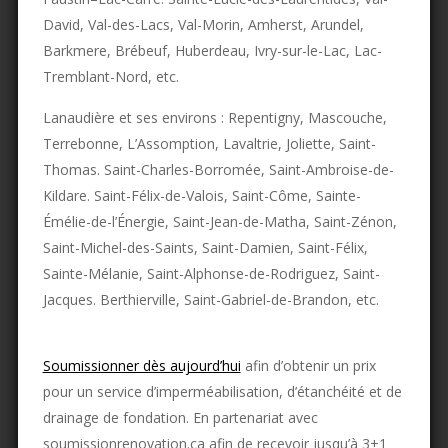
David, Val-des-Lacs, Val-Morin, Amherst, Arundel,
Barkmere, Brébeuf, Huberdeau, Ivry-sur-le-Lac, Lac-
Tremblant-Nord, etc.
Lanaudière et ses environs : Repentigny, Mascouche,
Terrebonne, L’Assomption, Lavaltrie, Joliette, Saint-
Thomas. Saint-Charles-Borromée, Saint-Ambroise-de-
Kildare. Saint-Félix-de-Valois, Saint-Côme, Sainte-
Émélie-de-l’Énergie, Saint-Jean-de-Matha, Saint-Zénon,
Saint-Michel-des-Saints, Saint-Damien, Saint-Félix,
Sainte-Mélanie, Saint-Alphonse-de-Rodriguez, Saint-
Jacques. Berthierville, Saint-Gabriel-de-Brandon, etc.
Soumissionner dès aujourd’hui
afin d’obtenir un prix
pour un service d’imperméabilisation, d’étanchéité et de
drainage de fondation. En partenariat avec
soumissionrenovation.ca afin de recevoir jusqu’à 3+1